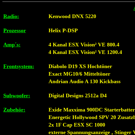
Radio:
Kenwood DNX 5220
Prozessor
Helix P-DSP
Amp´s:
4 Kanal ESX Vision² VE 800.4
4 Kanal ESX Vision² VE 1200.4
Frontsystem:
Diabolo D19 XS Hochtöner
Exact MG10/6 Mitteltöner
Andrian Audio A 130 Kickbass
Subwoofer:
Digital Designs 2512a D4
Zubehör:
Exide Maxxima 900DC Starterbatter
Energetic Hollywood SPV 20 Zusatzb
2x 1F Cap ESX SC 1000
externe Spannungsanzeige , Stinger 