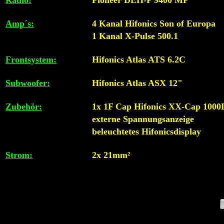
Radio:
Pioneer DEH-P 9400 MP
Amp´s:
4 Kanal Hifonics Son of Europa
1 Kanal X-Pulse 500.1
Frontsystem:
Hifonics Atlas ATS 6.2C
Subwoofer:
Hifonics Atlas ASX 12"
Zubehör:
1x 1F Cap Hifonics XX-Cap 1000
externe Spannungsanzeige
beleuchtetes Hifonicsdisplay
Strom:
2x 21mm²