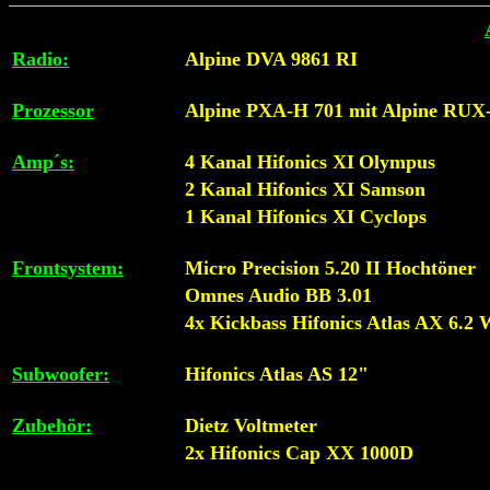
Radio:
Alpine DVA 9861 RI
Prozessor
Alpine PXA-H 701 mit Alpine RUX
Amp´s:
4 Kanal Hifonics XI
Olympus
2 Kanal Hifonics XI Samson
1 Kanal Hifonics XI Cyclops
Frontsystem:
Micro Precision 5.20 II Hochtöner
Omnes Audio BB 3.01
4x Kickbass Hifonics Atlas AX 6.2 
Subwoofer:
Hifonics Atlas AS 12"
Zubehör:
Dietz Voltmeter
2x Hifonics Cap XX 1000D