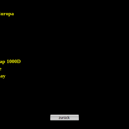
Europa
Cap 1000D
e
lay