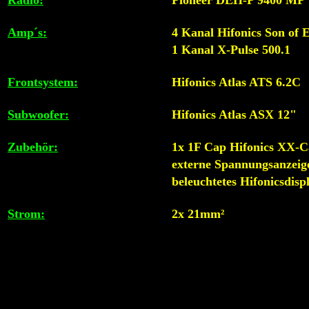
Radio:
Pioneer DEH-P 9400 MP
Amp´s:
4 Kanal Hifonics Son of 
1 Kanal X-Pulse 500.1
Frontsystem:
Hifonics Atlas ATS 6.2C
Subwoofer:
Hifonics Atlas ASX 12"
Zubehör:
1x 1F Cap Hifonics XX-
externe Spannungsanzeig
beleuchtetes Hifonicsdisp
Strom:
2x 21mm²