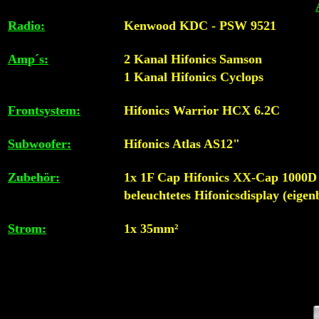
Radio:
Kenwood KDC - PSW 9521
Amp´s:
2 Kanal Hifonics
Samson
1 Kanal Hifonics Cyclops
Frontsystem:
Hifonics Warrior HCX 6.2C
Subwoofer:
Hifonics Atlas AS12"
Zubehör:
1x 1F Cap Hifonics XX-Cap 1000D
beleuchtetes Hifonicsdisplay (eigen
Strom:
1x 35mm²